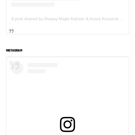
A post shared by Deejay Majlis Kahwin & Acara Korporat - Sewa PA System (@deejay.kahwin)
INSTAGRAM