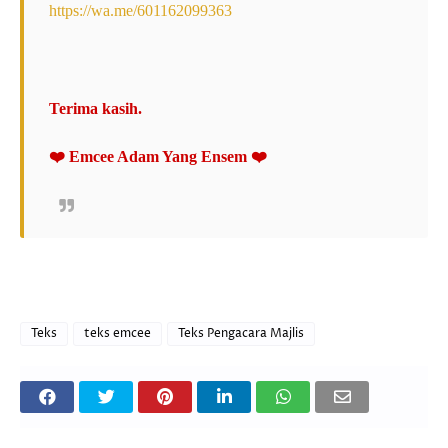
https://wa.me/601162099363
Terima kasih.
❤️ Emcee Adam Yang Ensem ❤️
Teks
teks emcee
Teks Pengacara Majlis