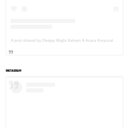
A post shared by Deejay Majlis Kahwin & Acara Korporat - Sewa PA System (@deejay.kahwin)
INSTAGRAM