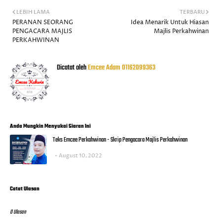
LEBIH LAMA
TERBARU
PERANAN SEORANG
Idea Menarik Untuk Hiasan
PENGACARA MAJLIS
Majlis Perkahwinan
PERKAHWINAN
Dicatat oleh
Emcee Adam 01162099363
Anda Mungkin Menyukai Siaran Ini
Teks Emcee Perkahwinan - Skrip Pengacara Majlis Perkahwinan
August 10, 2022
Catat Ulasan
0 Ulasan