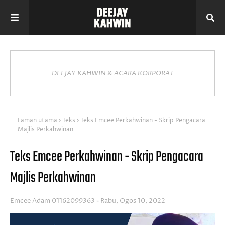
DEEJAY KAHWIN & ACARA KORPORAT
Laman utama
Teks
Teks Emcee Perkahwinan - Skrip Pengacara
Majlis Perkahwinan
Teks Emcee Perkahwinan - Skrip Pengacara
Majlis Perkahwinan
Emcee Adam 01162099363
Rabu, Ogos 10, 2022