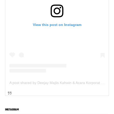
View this post on Instagram
A post shared by Deejay Majlis Kahwin & Acara Korporat - Sewa PA System (@deejay.kahwin)
INSTAGRAM