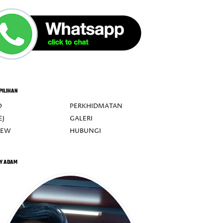
PILIHAN
O
PERKHIDMATAN
EJ
GALERI
IEW
HUBUNGI
Y ADAM