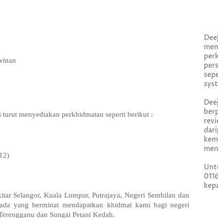
Dee
me
per
winan
per
sep
syst
Dee
ber
 turut menyediakan perkhidmatan seperti berikut :
rev
dar
kem
menj
12)
Unt
011
kepa
itar Selangor, Kuala Lumpur, Putrajaya, Negeri Sembilan dan
ada yang berminat mendapatkan khidmat kami bagi negeri
Terengganu dan Sungai Petani Kedah.