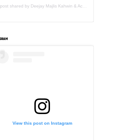
A post shared by Deejay Majlis Kahwin & Acara Korporat - Sewa PA System (@deejay.kahwin)
AGRAM
View this post on Instagram