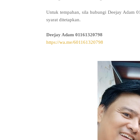
Untuk tempahan, sila hubungi Deejay Adam 01
syarat ditetapkan.
Deejay Adam
01161320798
https://wa.me/601161320798