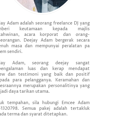
jay Adam adalah seorang freelance DJ yang
mberi keutamaan kepada majlis
kahwinan, acara korporat dan orang-
seorangan. Deejay Adam bergerak secara
enuh masa dan mempunyai peralatan pa
em sendiri.
jay Adam, seorang deejay sangat
pengalaman luas dan kerap mendapat
iew dan testimoni yang baik dan positif
ipada para pelangganya. Keramahan dan
esraannya merupakan personalitinya yang
adi daya tarikan utama.
uk tempahan, sila hubungi Emcee Adam
61320798. Semua pakej adalah tertakluk
da terma dan syarat ditetapkan.