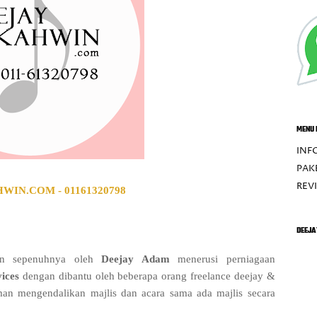
MENU 
INF
PAK
REV
IN.COM - 01161320798
DEEJA
an sepenuhnya oleh
Deejay Adam
menerusi perniagaan
vices
dengan
dibantu oleh beberapa orang freelance deejay &
an mengendalikan majlis dan acara sama ada majlis secara