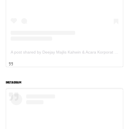
A post shared by Deejay Majlis Kahwin & Acara Korporat - Sewa PA System (@deejay.kahwin)
INSTAGRAM