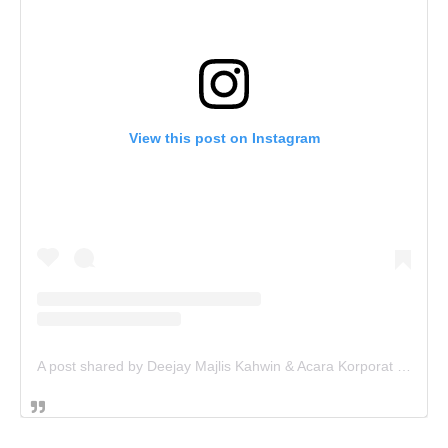
View this post on Instagram
A post shared by Deejay Majlis Kahwin & Acara Korporat - Sewa PA System (@deejay.kahwin)