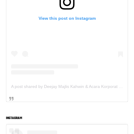
View this post on Instagram
A post shared by Deejay Majlis Kahwin & Acara Korporat - Sewa PA System (@deejay.kahwin)
INSTAGRAM