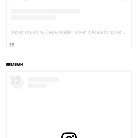
A post shared by Deejay Majlis Kahwin & Acara Korporat - Sewa PA System (@deejay.kahwin)
INSTAGRAM