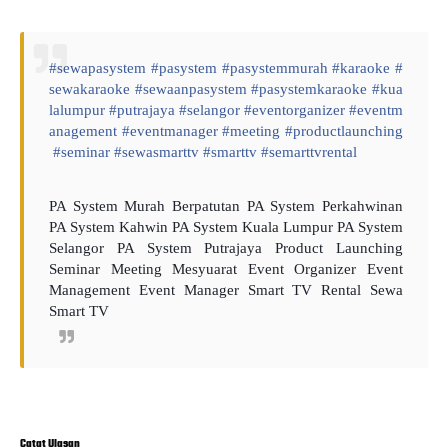
#
sewapasystem
#
pasystem
#
pasystemmurah
#
karaoke
#
sewakaraoke
#
sewaanpasystem
#
pasystemkaraoke
#
kua
lalumpur
#
putrajaya
#
selangor
#
eventorganizer
#
eventm
anagement
#
eventmanager
#
meeting
#
productlaunching
#
seminar
#
sewasmarttv
#
smarttv
#
semarttvrental
PA System Murah Berpatutan PA System Perkahwinan
PA System Kahwin PA System Kuala Lumpur PA System
Selangor PA System Putrajaya Product Launching
Seminar Meeting Mesyuarat Event Organizer Event
Management Event Manager Smart TV Rental Sewa
Smart TV
Catat Ulasan